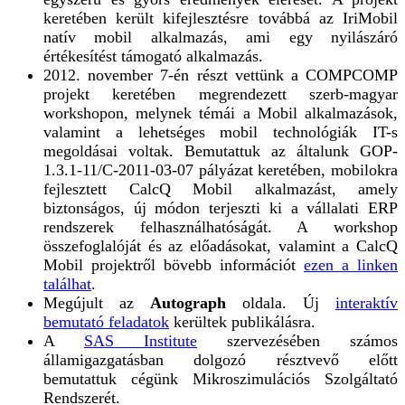
keretében került kifejlesztésre továbbá az IriMobil
natív mobil alkalmazás, ami egy nyilászáró
értékesítést támogató alkalmazás.
2012. november 7-én részt vettünk a COMPCOMP
projekt keretében megrendezett szerb-magyar
workshopon, melynek témái a Mobil alkalmazások,
valamint a lehetséges mobil technológiák IT-s
megoldásai voltak. Bemutattuk az általunk GOP-
1.3.1-11/C-2011-03-07 pályázat keretében, mobilokra
fejlesztett CalcQ Mobil alkalmazást, amely
biztonságos, új módon terjeszti ki a vállalati ERP
rendszerek felhasználhatóságát. A workshop
összefoglalóját és az előadásokat, valamint a CalcQ
Mobil projektről bövebb információt
ezen a linken
találhat
.
Megújult az
Autograph
oldala. Új
interaktív
bemutató feladatok
kerültek publikálásra.
A
SAS Institute
szervezésében számos
államigazgatásban dolgozó résztvevő előtt
bemutattuk cégünk Mikroszimulációs Szolgáltató
Rendszerét.