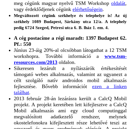
meg cégünk magyar nyelvű TSM Workshop
oldalát
,
vagy érdeklődjenek cégünk
elérhetőségein
.
Megváltozott cégünk székhelye és telephelye is! Az új
székhely 1089 Budapest, Sárkány utca 12/a. A telephely
pedig 6724 Szeged, Petresi utca 6. B. lház 1. em. 4.
A cég postacíme a régi maradt: 1397 Budapest 62.
Pf.: 550
Június 23-áig 20%-al olcsóbban látogathat a 12 TSM
workshopra. További információ a
www.tsm-
resources.com/2013
oldalon.
Sikeresen lezárult a nyílászárók értékesítését
támogató webes alkalmazás, valamint az ugyanezt a
célt szolgáló natív androidos mobil alkalmazás
fejlesztése. Bővebb információt
ezen a linken
találhat
.
2013 február 28-án lezárásra került a CalcQ Mobil
projekt. A projekt keretében lett kifejlesztve a CalcQ
Mobil alkalmazás ami egy cloud computinggal
megvalósított adatkezelő rendszer, melynek
okostelefonokra kifejlesztett része lehetővé teszi az
egyszerű és gyors eredmények elérését. A projekt