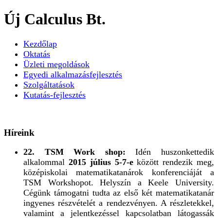
Új Calculus Bt.
Kezdőlap
Oktatás
Üzleti megoldások
Egyedi alkalmazásfejlesztés
Szolgáltatások
Kutatás-fejlesztés
Híreink
22. TSM Work shop:
Idén huszonkettedik
alkalommal
2015 július 5-7-e
között rendezik meg,
középiskolai matematikatanárok konferenciáját a
TSM Workshopot. Helyszín a Keele University.
Cégünk támogatni tudta az első két matematikatanár
ingyenes részvételét a rendezvényen. A részletekkel,
valamint a jelentkezéssel kapcsolatban látogassák