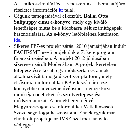
A mikroszimulációs rendszerünk bemutatójáról
részletes információt
itt
talál.
Cégünk támogatásával elkészült,
Ballai Ottó
Sulipuppy című e-könyve
, mely egy kiváló
lehetőséget mutat be a kidobásra ítélt számítógépek
hasznosítására. Az e-könyv letöltéséhez kattintson
ide
.
Sikeres FP7-es projekt zárás! 2010 januárjában indult
FACIT-SME nevű projektünk a 7. keretprogram
finanszírozásában. A projekt 2012 júniusában
sikeresen zárult Modenában. A projekt keretében
kifejlesztésre került egy módszertan és annak
alkalmazását támogató szoftver platform, mely
elsősorban informatikai KKV-k számára tesz
könnyebben bevezethetővé ismert nemzetközi
minőségmodelleket, és szoftverfejlesztési
módszertanokat. A projekt eredményét
Magyarországon az Informatikai Vállalkozások
Szövetsége fogja hasznosítani. Ennek egyik már
elindított projektje az IVSZ szakmai tanúsító
védjegye.