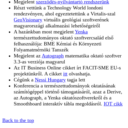
Megjelent
szerződés-nyilvántartó rendszerünk
Részt vettünk a Technology World londoni
rendezvényen, ahol egyeztetettünk a Virtalis-szal
GeoVisionary
virtuális geológiai szoftverének
magyarországi alkalmazási lehetőségeiről
A hazánkban most megjelent
Yenka
természettudományos oktató szoftvercsalád első
felhasználója: BME Kémiai és Környezeti
Folyamatmérnöki Tanszék
Megjelent az
Autograph
matematika oktató szoftver
3.3-as verziója magyarul
Az IT Business Online cikket írt FACIT-SME EU-s
projektünkről. A cikket
itt
olvashatja.
Cégünk a
Nessi Hungary
tagja lett
Konferencia a természettudományok oktatásának
számítógéppel történő támogatásáról, azaz a Derive,
az Autograph, a Yenka oktatószoftverekről és a
Smoothboard interaktív tábla megoldásról.
IOT cikk
Back to the top